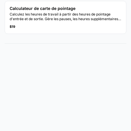
Calculateur de carte de pointage
Calculez les heures de travail à partir des heures de pointage
d'entrée et de sortie. Gère les pauses, les heures supplémentaires
et les totaux hebdomadaires avec calcul automatique de la
$19
rémunération.