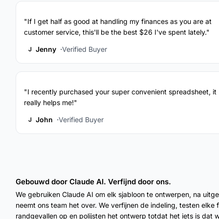
"If I get half as good at handling my finances as you are at
customer service, this'll be the best $26 I've spent lately."
Jenny
Verified Buyer
J
"I recently purchased your super convenient spreadsheet, it
really helps me!"
John
Verified Buyer
J
Gebouwd door Claude AI. Verfijnd door ons.
We gebruiken Claude AI om elk sjabloon te ontwerpen, na uitg
neemt ons team het over. We verfijnen de indeling, testen elke 
randgevallen op en polijsten het ontwerp totdat het iets is dat