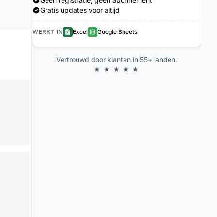
Geen registratie, geen abonnement
Gratis updates voor altijd
WERKT IN
Excel
Google Sheets
Vertrouwd door klanten in 55+ landen.
★ ★ ★ ★ ★