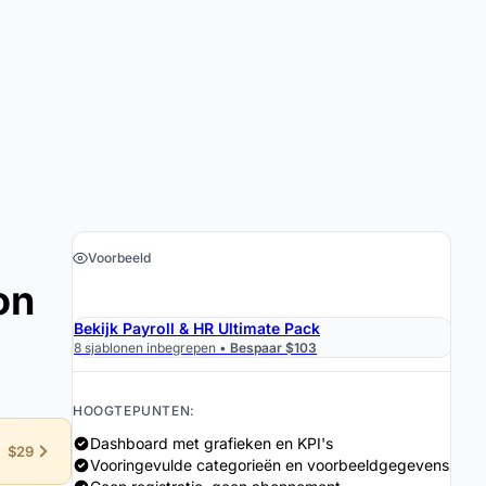
Voorbeeld
on
›
Download de Spreadsheet $19
Bekijk Payroll & HR Ultimate Pack
8 sjablonen inbegrepen •
Bespaar $103
HOOGTEPUNTEN:
Dashboard met grafieken en KPI's
$29
Vooringevulde categorieën en voorbeeldgegevens