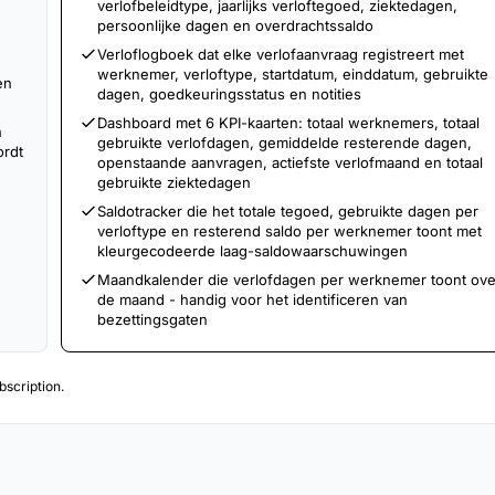
verlofbeleidtype, jaarlijks verloftegoed, ziektedagen,
persoonlijke dagen en overdrachtssaldo
Verloflogboek dat elke verlofaanvraag registreert met
werknemer, verloftype, startdatum, einddatum, gebruikte
en
dagen, goedkeuringsstatus en notities
Dashboard met 6 KPI-kaarten: totaal werknemers, totaal
n
gebruikte verlofdagen, gemiddelde resterende dagen,
rdt
openstaande aanvragen, actiefste verlofmaand en totaal
gebruikte ziektedagen
Saldotracker die het totale tegoed, gebruikte dagen per
verloftype en resterend saldo per werknemer toont met
kleurgecodeerde laag-saldowaarschuwingen
Maandkalender die verlofdagen per werknemer toont ove
de maand - handig voor het identificeren van
bezettingsgaten
scription.