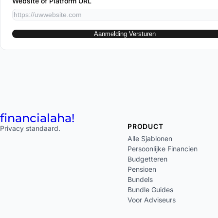
Website of Platform URL
Aanmelding Versturen
financial
aha!
PRODUCT
Privacy standaard.
Alle Sjablonen
Persoonlijke Financien
Budgetteren
Pensioen
Bundels
Bundle Guides
Voor Adviseurs