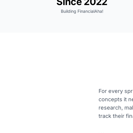
Since 2022
Building FinancialAha!
For every spr
concepts it n
research, mak
track their fi