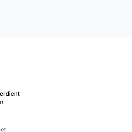
erdient -
un
het