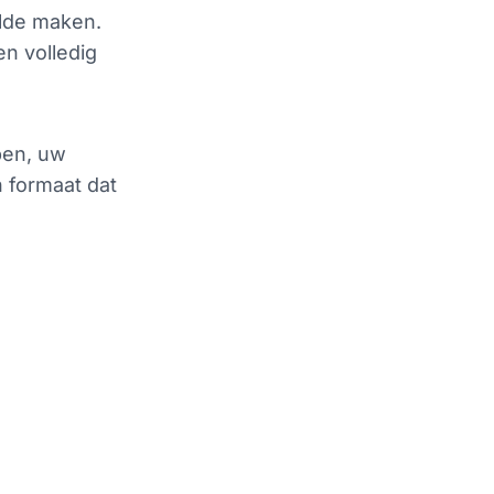
lde maken.
n volledig
pen, uw
n formaat dat