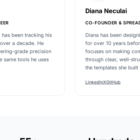
Diana Neculai
EER
CO-FOUNDER & SPREA
 has been tracking his
Diana has been designi
 over a decade. He
for over 10 years befo
eering-grade precision
focuses on making comp
he same tools he uses
through clear, well-stru
the templates she built
LinkedIn
X
GitHub