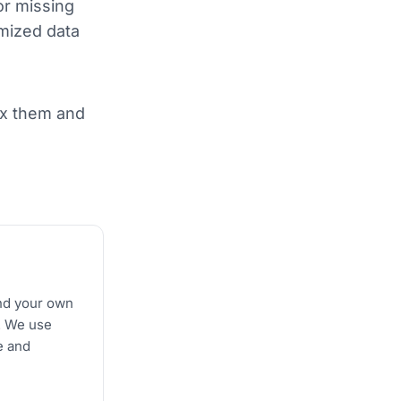
or missing
omized data
ix them and
and your own
s. We use
e and