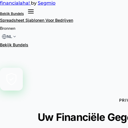
financial
aha!
by
Segmio
Bekijk Bundels
Spreadsheet Sjablonen
Voor Bedrijven
Bronnen
NL
Bekijk Bundels
PRI
Uw Financiële Gege