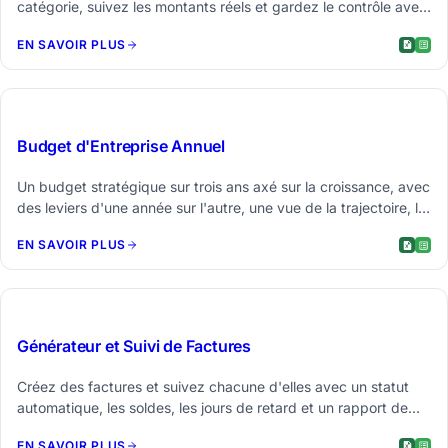
catégorie, suivez les montants réels et gardez le contrôle avec
le budget restant, le rythme de dépense et une projection de
EN SAVOIR PLUS
fin d'année - le tout dans un seul tableur.
$29
Budget d'Entreprise Annuel
Un budget stratégique sur trois ans axé sur la croissance, avec
des leviers d'une année sur l'autre, une vue de la trajectoire, le
TCAC et une fourchette de scénarios du conservateur à
EN SAVOIR PLUS
l'agressif.
$19
Générateur et Suivi de Factures
Créez des factures et suivez chacune d'elles avec un statut
automatique, les soldes, les jours de retard et un rapport de
balance âgée des comptes clients.
EN SAVOIR PLUS