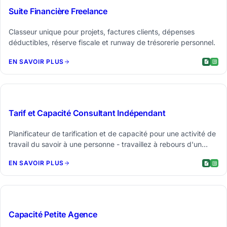
Suite Financière Freelance
Classeur unique pour projets, factures clients, dépenses
déductibles, réserve fiscale et runway de trésorerie personnel.
EN SAVOIR PLUS
$29
Tarif et Capacité Consultant Indépendant
Planificateur de tarification et de capacité pour une activité de
travail du savoir à une personne - travaillez à rebours d'un
objectif de revenu vers le taux horaire, journalier ou de retainer
EN SAVOIR PLUS
requis.
$39
Capacité Petite Agence