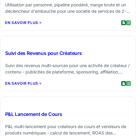
Utilisation par personne, pipeline pondéré, marge brute et un
déclencheur d'embauche pour une société de services de 2-5
personnes.
EN SAVOIR PLUS
$29
Suivi des Revenus pour Créateurs
Suivi des revenus multi-sources pour une activité de créateur /
contenu - publicités de plateforme, sponsoring, affiliation,
produits numériques, communauté payante, plus croissance
EN SAVOIR PLUS
de chaîne et pipeline de sponsors.
$39
P&L Lancement de Cours
P&L multi-lancement pour créateurs de cours et vendeurs de
produits numériques - calcul de lancement, ROAS des