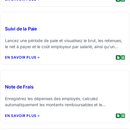
$29
Suivi de la Paie
Lancez une période de paie et visualisez le brut, les retenues,
le net à payer et le coût employeur par salarié, ainsi qu'un
cumul annuel et un bulletin de paie imprimable.
EN SAVOIR PLUS
$19
Note de Frais
Enregistrez les dépenses des employés, calculez
automatiquement les montants remboursables et le
kilométrage, récapitulez par catégorie en fonction des
EN SAVOIR PLUS
plafonds de la politique et soumettez un rapport clair.