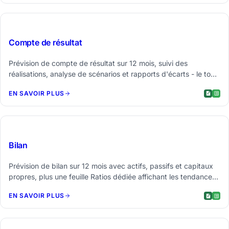
$29
Compte de résultat
Prévision de compte de résultat sur 12 mois, suivi des
réalisations, analyse de scénarios et rapports d'écarts - le tout
dans une seule feuille de calcul.
EN SAVOIR PLUS
$29
Bilan
Prévision de bilan sur 12 mois avec actifs, passifs et capitaux
propres, plus une feuille Ratios dédiée affichant les tendances
de liquidité et de levier avec des seuils de contrôle de santé.
EN SAVOIR PLUS
La vérification d'équilibre intégrée détecte les erreurs de
saisie.
$29