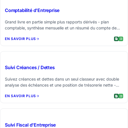
Comptabilité d'Entreprise
Grand livre en partie simple plus rapports dérivés - plan
comptable, synthèse mensuelle et un résumé du compte de
résultat qui se construit automatiquement à partir de vos
EN SAVOIR PLUS
transactions.
$29
Suivi Créances / Dettes
Suivez créances et dettes dans un seul classeur avec double
analyse des échéances et une position de trésorerie nette -
sachez exactement qui vous doit et à qui vous devez.
EN SAVOIR PLUS
$29
Suivi Fiscal d'Entreprise