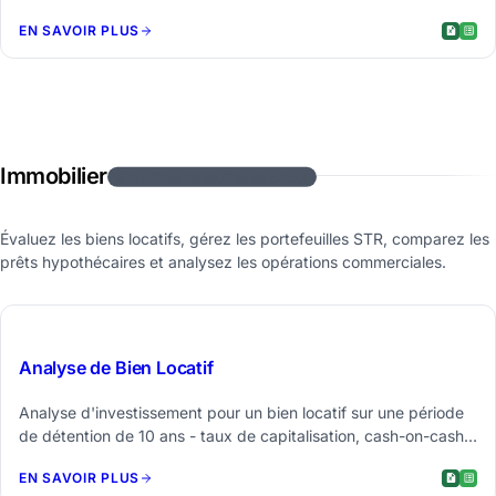
dépenses publicitaires, coûts de remboursement et de
EN SAVOIR PLUS
traitement, base evergreen.
Immobilier
4 modèles de feuilles de calcul
Évaluez les biens locatifs, gérez les portefeuilles STR, comparez les
prêts hypothécaires et analysez les opérations commerciales.
$59
Analyse de Bien Locatif
Analyse d'investissement pour un bien locatif sur une période
de détention de 10 ans - taux de capitalisation, cash-on-cash,
DSCR et rendement cumulé avec vente en année 10.
EN SAVOIR PLUS