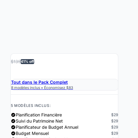
$135
41% off
›
Obtenir le pack PRO $79
Tout dans le Pack Complet
8 modèles inclus • Économisez $83
5 MODÈLES INCLUS:
Planification Financière
$29
Suivi du Patrimoine Net
$29
Planificateur de Budget Annuel
$29
Budget Mensuel
$29