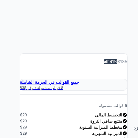
$135
41% off
›
احصل على الحزمة الاحترافية $79
جميع القوالب في الحزمة الشاملة
8 قوالب مشمولة • وفر $83
5 قوالب مشمولة:
التخطيط المالي
$29
متتبع صافي الثروة
$29
زة
مخطط الميزانية السنوية
$29
الميزانية الشهرية
$29