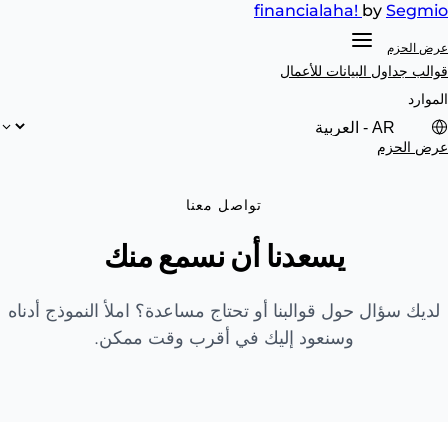
financial
aha!
by
Segmi
رض الحزم
والب جداول البيانات
للأعمال
موارد
رض الحزم
تواصل معنا
يسعدنا أن نسمع منك
لديك سؤال حول قوالبنا أو تحتاج مساعدة؟ املأ النموذج أدناه
وسنعود إليك في أقرب وقت ممكن.