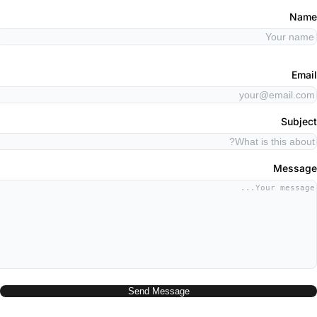
Nam
Emai
Subjec
Messag
Send Message