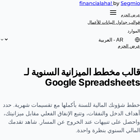
financial
aha!
by
Segmi
رض الحزم
والب جداول البيانات
للأعمال
لموارد
رض الحزم
الب مخطط الميزانية السنوية لـ
Google Spreadsheet
طط شؤونك المالية للسنة بأكملها مع تقسيمات شهرية. حدد
هداف الدخل والنفقات، وتتبع الإنفاق الفعلي مقابل ميزانيتك،
احصل على تنبيهات عند الخروج عن المسار. شاهد تقدمك
لمالي السنوي بنظرة واحدة.