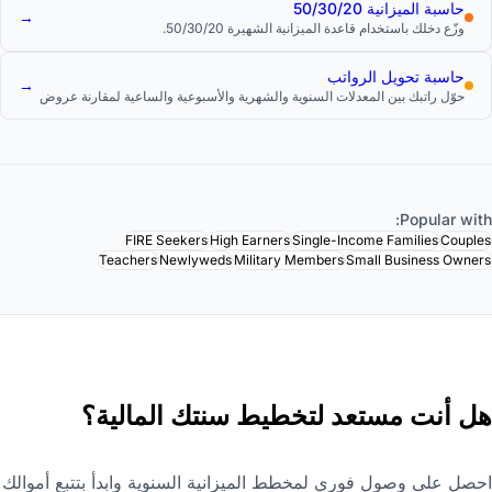
حاسبة الميزانية 50/30/20
→
وزّع دخلك باستخدام قاعدة الميزانية الشهيرة 50/30/20.
حاسبة تحويل الرواتب
→
حوّل راتبك بين المعدلات السنوية والشهرية والأسبوعية والساعية لمقارنة عروض
العمل وفهم أجرك الفعلي.
Popular with
FIRE Seekers
High Earners
Single-Income Families
Couple
Teachers
Newlyweds
Military Members
Small Business Owner
ل أنت مستعد لتخطيط سنتك المالية؟
حصل على وصول فوري لمخطط الميزانية السنوية وابدأ بتتبع أموالك