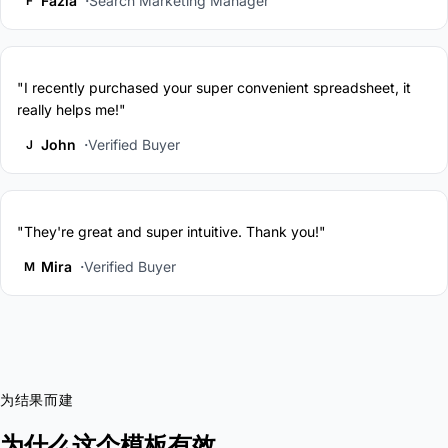
Fazia
Search Marketing Manager
F
"I recently purchased your super convenient spreadsheet, it
really helps me!"
John
Verified Buyer
J
"They're great and super intuitive. Thank you!"
Mira
Verified Buyer
M
为结果而建
为什么这个模板有效