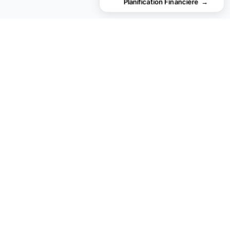
Planification Financière
→
Vous recherchez des modèles de
tableurs premium ?
Nos modèles payants incluent des tableaux de bord multi-
feuilles avancés, des graphiques Excel natifs et des mises
à jour régulières.