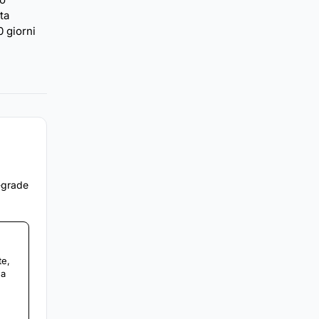
ta
0 giorni
e-grade
te,
 a