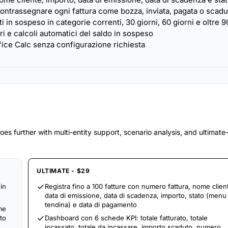
ontrassegnare ogni fattura come bozza, inviata, pagata o scadu
i in sospeso in categorie correnti, 30 giorni, 60 giorni e oltre 9
ori e calcoli automatici del saldo in sospeso
ice Calc senza configurazione richiesta
es further with multi-entity support, scenario analysis, and ultimat
ULTIMATE - $29
in
Registra fino a 100 fatture con numero fattura, nome clien
data di emissione, data di scadenza, importo, stato (menu
tendina) e data di pagamento
me
to
Dashboard con 6 schede KPI: totale fatturato, totale
incassato, totale da incassare, importo scaduto, numero