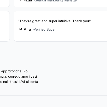
Fazia
Search Marketing Manager
F
"They're great and super intuitive. Thank you!"
Mira
Verified Buyer
M
 approfondita. Poi
rmula, correggiamo i casi
 noi stessi. L'AI ci porta