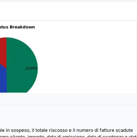
e in sospeso, il totale riscosso e il numero di fatture scadute
ome cliente, importo, data di emissione, data di scadenza e sta