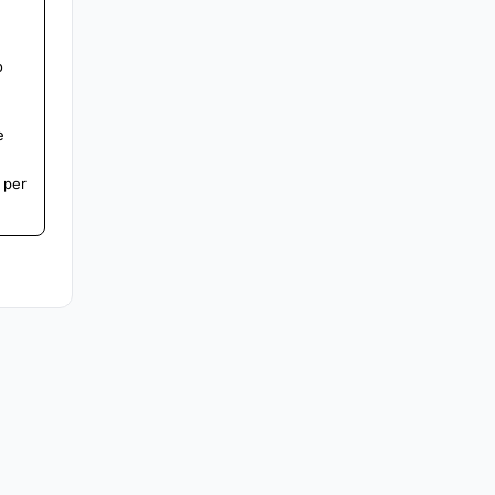
o
e
i per