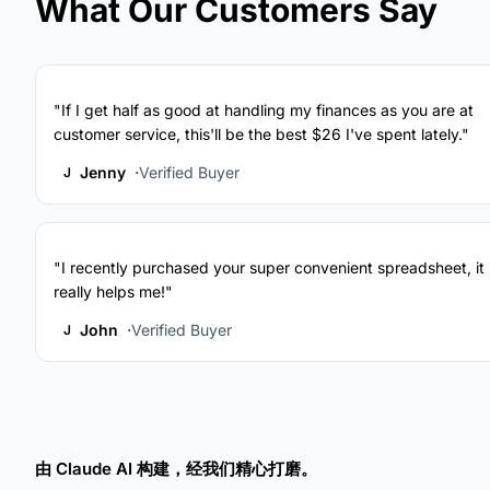
What Our Customers Say
"If I get half as good at handling my finances as you are at
customer service, this'll be the best $26 I've spent lately."
Jenny
Verified Buyer
J
"I recently purchased your super convenient spreadsheet, it
really helps me!"
John
Verified Buyer
J
由 Claude AI 构建，经我们精心打磨。