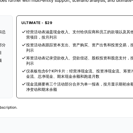
es further with multi-entity support, scenario analysis, and ultimat
ULTIMATE - $29
和总
经营活动表涵盖现金收入、支付给供应商和员工的款项以及其
营项目，按月列示
部分
投资活动表跟踪资本支出、资产购买、资产出售和投资交易，
列示
目
筹资活动表记录贷款收入、贷款偿还、股权投资和股息支付，
额
列示
仪表板包含6个KPI卡片：经营净现金流、投资净现金流、筹资
金流、总净现金、期末现金余额和跑道月数
现金流摘要将三个活动部分合并为单一报表，按月显示期初余
净变动和期末余额
scription.