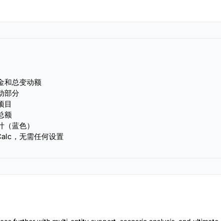
金和总变动额
动部分
项目
总额
计（蓝色）
ice Calc，无需任何设置