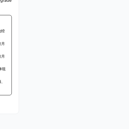
e-grade
他经
按月
按月
净现
额、