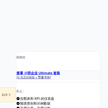
预览
›
获取电子表格 $19
查看 小型企业 Ultimate 套装
10 包含的模板 •
节省 $141
亮点：
$29
含图表和 KPI 的仪表盘
预填类别和示例数据