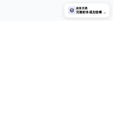
超值优惠
完整财务规划套餐
→
在寻找付费电子表格模板？
我们的付费模板包含高级多工作表仪表盘、原生 Excel 图表，
并持续更新。