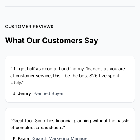
CUSTOMER REVIEWS
What Our Customers Say
"If I get half as good at handling my finances as you are
at customer service, this'll be the best $26 I've spent
lately."
Jenny
Verified Buyer
J
"Great tool! Simplifies financial planning without the hassle
of complex spreadsheets."
Fazia
Search Marketing Manager
F