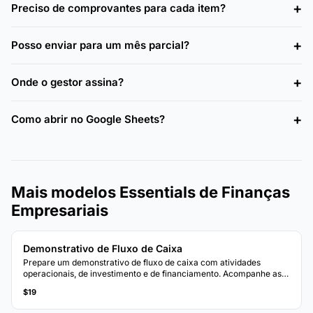
Preciso de comprovantes para cada item?
Posso enviar para um mês parcial?
Onde o gestor assina?
Como abrir no Google Sheets?
Mais modelos Essentials de Finanças
Empresariais
Demonstrativo de Fluxo de Caixa
Prepare um demonstrativo de fluxo de caixa com atividades
operacionais, de investimento e de financiamento. Acompanhe as
entradas e saídas de caixa para visualizar sua posição de caixa
$19
líquido.