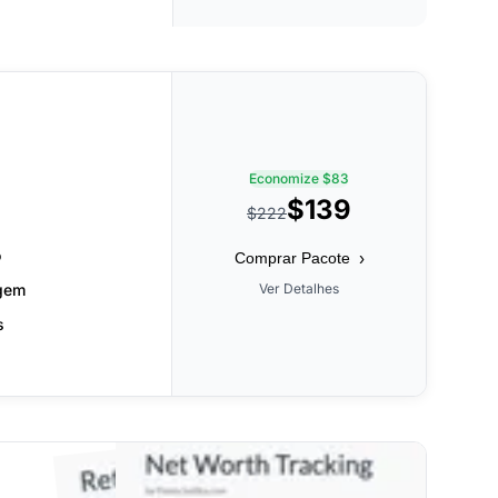
Economize $83
$139
$222
o
›
Comprar Pacote
agem
Ver Detalhes
s