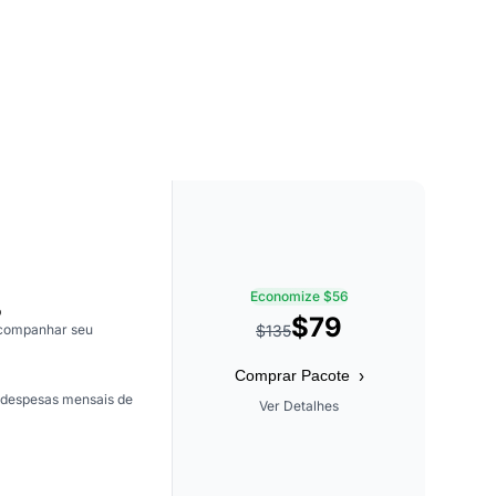
Economize $56
o
$79
acompanhar seu
$135
›
Comprar Pacote
 despesas mensais de
Ver Detalhes