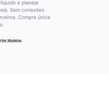
íquido e planeje
rola. Sem conexões
erceiros. Compra única
s.
›
Ver Modelos