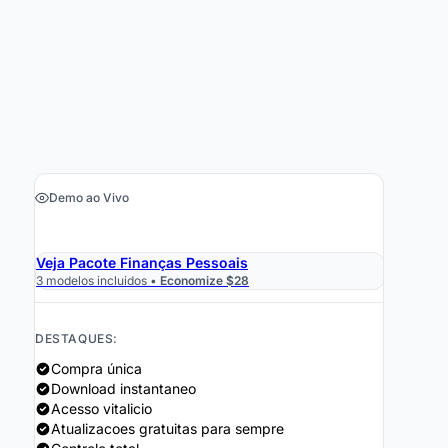
Demo ao Vivo
›
Obter a Planilha $29
Veja Pacote Finanças Pessoais
3 modelos incluidos •
Economize $28
DESTAQUES:
Compra única
Download instantaneo
Acesso vitalicio
Atualizacoes gratuitas para sempre