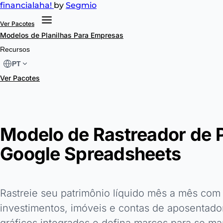
financial
aha!
by
Segmio
Ver Pacotes
Modelos de Planilhas
Para Empresas
Recursos
PT
Ver Pacotes
Modelo de Rastreador de P
Google Spreadsheets
Rastreie seu patrimônio líquido mês a mês com 
investimentos, imóveis e contas de aposentado
gráficos integrados e defina marcos para se ma