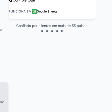
Controle total
FUNCIONA EM
Google Sheets
Confiado por clientes em mais de 55 países.
e.
★ ★ ★ ★ ★
s
vos