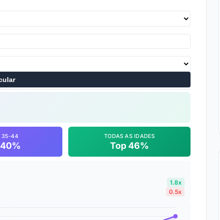
cular
 35-44
TODAS AS IDADES
 40%
Top 46%
1.8x
0.5x