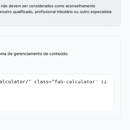
as e não devem ser considerados como aconselhamento
ceiro qualificado, profissional tributário ou outro especialista
stema de gerenciamento de conteúdo.
Copiar Código de Incorporação
alculator/" class="fah-calculator" ti