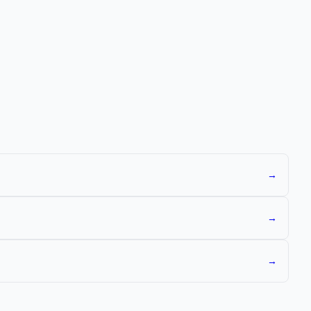
→
→
→