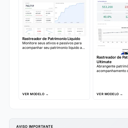
Rastreador de Patrimonio Liquido
Monitore seus ativos e passivos para
acompanhar seu patrimonio liquido ao
longo do tempo.
Rastreador de Pat
Ultimate
Abrangente patrimô
acompanhamento c
liabilities, mensal 
alocação metas, e 
análise.
VER MODELO →
VER MODELO →
AVISO IMPORTANTE