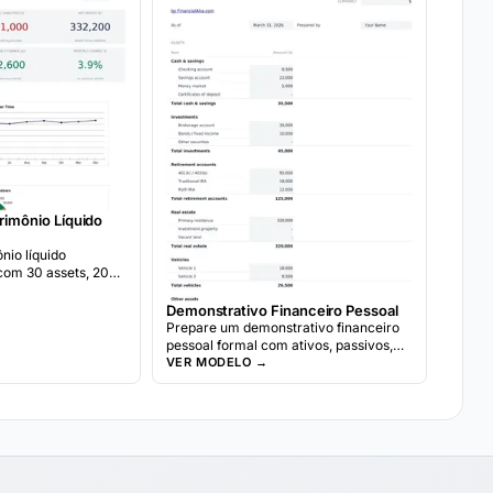
rimônio Líquido
nio líquido
om 30 assets, 20
snapshots, asset
ano a ano growth
Demonstrativo Financeiro Pessoal
Prepare um demonstrativo financeiro
pessoal formal com ativos, passivos,
renda e despesas. Frequentemente
VER MODELO →
utilizado para solicitações de
empréstimos bancários ou análises
financeiras.