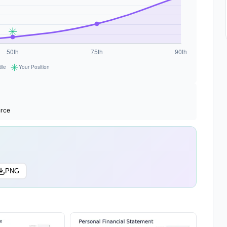
urce
PNG