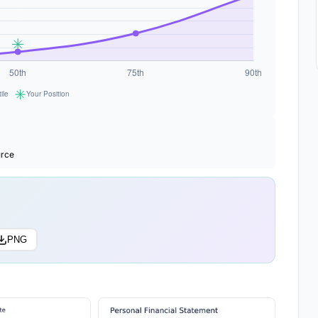
urce
PNG