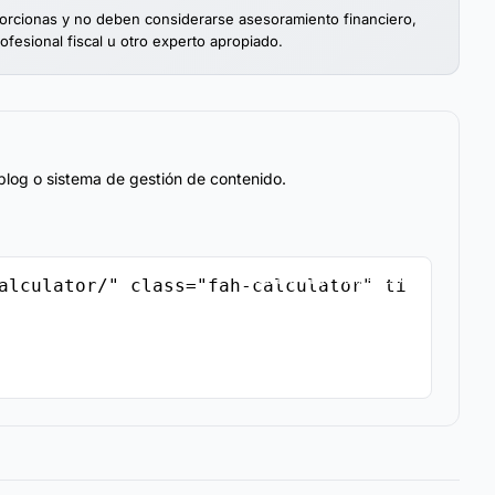
porcionas y no deben considerarse asesoramiento financiero,
rofesional fiscal u otro experto apropiado.
blog o sistema de gestión de contenido.
Copiar Código de Inserción
alculator/" class="fah-calculator" ti