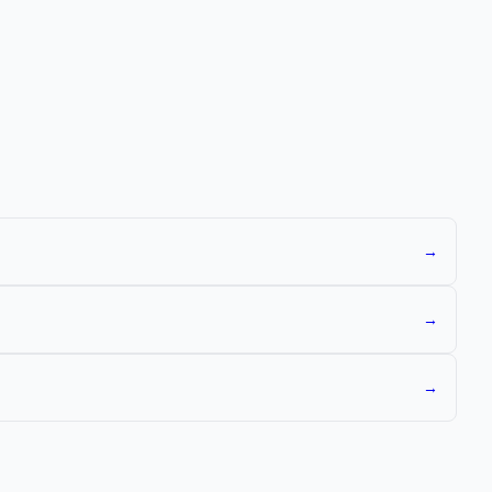
→
→
→