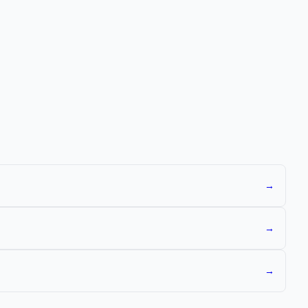
→
→
→