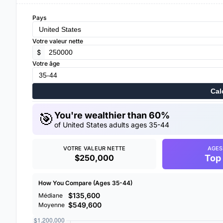
Pays
Votre valeur nette
$
Votre âge
Cal
🎯
You're wealthier than 60%
of United States adults ages 35-44
VOTRE VALEUR NETTE
AGES
$250,000
Top
How You Compare (Ages 35-44)
$135,600
Médiane
$549,600
Moyenne