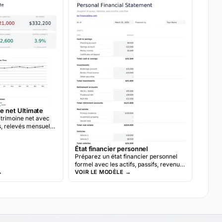
ne net Ultimate
atrimoine net avec
fs, relevés mensuels,
on d'actifs et analyse
'une année sur
État financier personnel
Préparez un état financier personnel
formel avec les actifs, passifs, revenus
→
et dépenses. Souvent utilisé pour les
VOIR LE MODÈLE →
demandes de prêt bancaire ou les
bilans financiers.