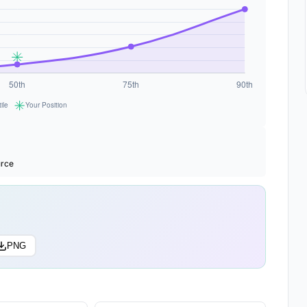
urce
PNG