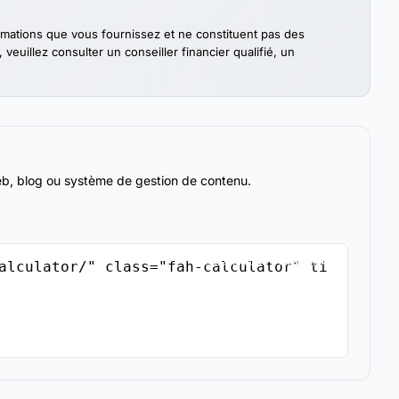
ormations que vous fournissez et ne constituent pas des
euillez consulter un conseiller financier qualifié, un
web, blog ou système de gestion de contenu.
Copier le code d'intégration
alculator/" class="fah-calculator" ti