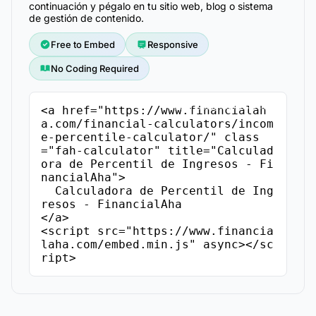
continuación y pégalo en tu sitio web, blog o sistema
de gestión de contenido.
Free to Embed
Responsive
No Coding Required
Copiar Código de Inserción
<a href="https://www.financialah
a.com/financial-calculators/incom
e-percentile-calculator/" class
="fah-calculator" title="Calculad
ora de Percentil de Ingresos - Fi
nancialAha">

  Calculadora de Percentil de Ing
resos - FinancialAha

</a>

<script src="https://www.financia
laha.com/embed.min.js" async></sc
ript>