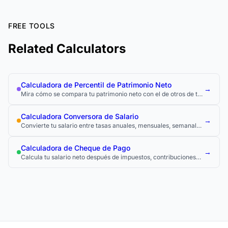
FREE TOOLS
Related Calculators
Calculadora de Percentil de Patrimonio Neto
→
Mira cómo se compara tu patrimonio neto con el de otros de tu
edad usando datos oficiales de encuestas de riqueza.
Calculadora Conversora de Salario
→
Convierte tu salario entre tasas anuales, mensuales, semanales
y por hora para comparar ofertas de trabajo y entender tu pago
real.
Calculadora de Cheque de Pago
→
Calcula tu salario neto después de impuestos, contribuciones
para la jubilación y otras deducciones.