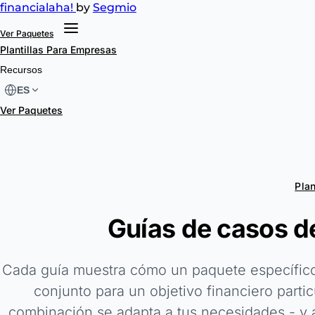
financial
aha!
by
Segmio
Ver Paquetes
Plantillas
Para Empresas
Recursos
ES
Ver Paquetes
Plan
Guías de casos d
Cada guía muestra cómo un paquete específico d
conjunto para un objetivo financiero parti
combinación se adapta a tus necesidades - y