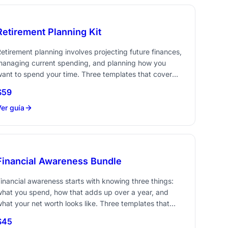
Retirement Planning Kit
etirement planning involves projecting future finances,
managing current spending, and planning how you
ant to spend your time. Three templates that cover
he numbers side of retirement preparation.
$59
Ahorra 38 vs comprar por separado
er guía
Financial Awareness Bundle
inancial awareness starts with knowing three things:
hat you spend, how that adds up over a year, and
hat your net worth looks like. Three templates that
ake all of this visible.
$45
Ahorra 42 vs comprar por separado