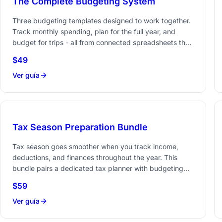
The Complete Budgeting System
Three budgeting templates designed to work together.
Track monthly spending, plan for the full year, and
budget for trips - all from connected spreadsheets that
give you a complete picture of where your money goes.
$49
Ahorra 28 vs comprar por separado
Ver guía
Tax Season Preparation Bundle
Tax season goes smoother when you track income,
deductions, and finances throughout the year. This
bundle pairs a dedicated tax planner with budgeting
and financial planning tools so nothing slips through the
$59
Ahorra 28 vs comprar por separado
cracks.
Ver guía