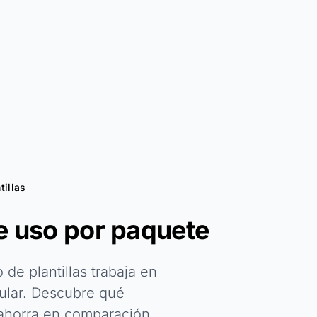
tillas
e uso por paquete
e plantillas trabaja en
cular. Descubre qué
 ahorra en comparación