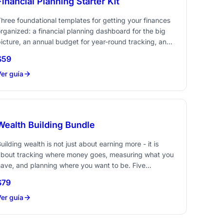
Financial Planning Starter Kit
hree foundational templates for getting your finances
rganized: a financial planning dashboard for the big
icture, an annual budget for year-round tracking, and
 tax planner to stay ahead of tax season.
$59
Ahorra 28 vs comprar por separado
er guía
Wealth Building Bundle
uilding wealth is not just about earning more - it is
about tracking where money goes, measuring what you
ave, and planning where you want to be. Five
emplates that cover each part of that equation.
$79
Ahorra 56 vs comprar por separado
er guía