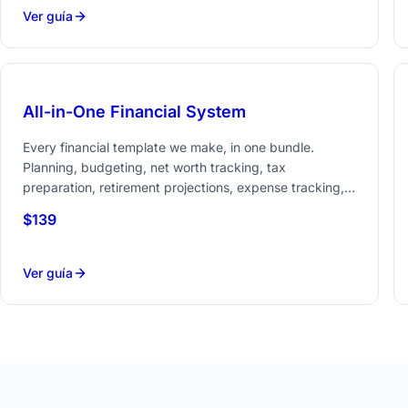
Ver guía
All-in-One Financial System
Every financial template we make, in one bundle.
Planning, budgeting, net worth tracking, tax
preparation, retirement projections, expense tracking,
and travel - eight spreadsheets that cover the full
$139
Ahorra 83 vs comprar por separado
spectrum of personal finance.
Ver guía