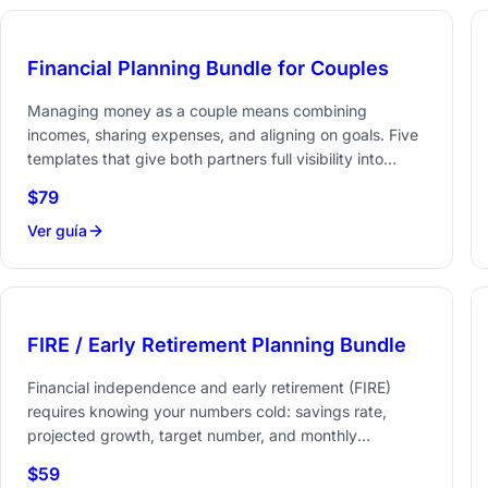
Financial Planning Bundle for Couples
Managing money as a couple means combining
incomes, sharing expenses, and aligning on goals. Five
templates that give both partners full visibility into
household finances, from daily spending to long-term
$79
Ahorra 56 vs comprar por separado
planning.
Ver guía
FIRE / Early Retirement Planning Bundle
Financial independence and early retirement (FIRE)
requires knowing your numbers cold: savings rate,
projected growth, target number, and monthly
expenses. Three templates that help track the metrics
$59
Ahorra 38 vs comprar por separado
that matter for FIRE.