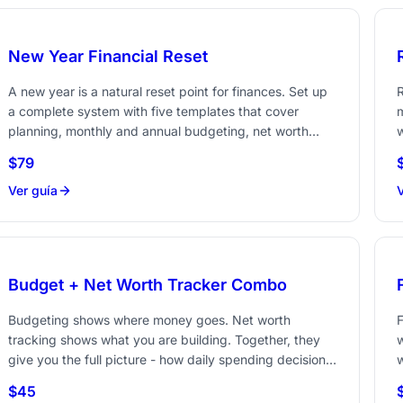
New Year Financial Reset
A new year is a natural reset point for finances. Set up
R
a complete system with five templates that cover
planning, monthly and annual budgeting, net worth
w
tracking, and travel - all ready for a fresh start.
t
$79
Ahorra 56 vs comprar por separado
Ver guía
V
Budget + Net Worth Tracker Combo
Budgeting shows where money goes. Net worth
F
tracking shows what you are building. Together, they
w
give you the full picture - how daily spending decisions
w
affect long-term financial health.
m
$45
Ahorra 42 vs comprar por separado