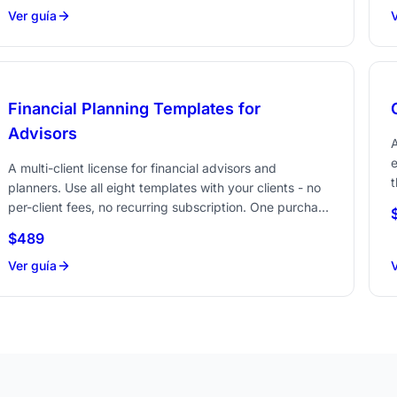
Ver guía
V
Financial Planning Templates for
Advisors
e
A multi-client license for financial advisors and
t
planners. Use all eight templates with your clients - no
t
per-client fees, no recurring subscription. One purchase
e
covers your entire practice.
$489
Ver guía
V