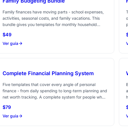
Family Budgeting Bundle
Family finances have moving parts - school expenses,
T
activities, seasonal costs, and family vacations. This
o
bundle gives you templates for monthly household
p
tracking, annual family planning, and trip-by-trip
a
$49
Ahorra 28 vs comprar por separado
budgeting.
Ver guía
V
Complete Financial Planning System
Five templates that cover every angle of personal
B
finance - from daily spending to long-term planning and
net worth tracking. A complete system for people who
h
want full visibility into their money.
t
$79
Ahorra 56 vs comprar por separado
Ver guía
V