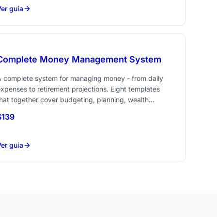
er guía
Complete Money Management System
A complete system for managing money - from daily
xpenses to retirement projections. Eight templates
hat together cover budgeting, planning, wealth
racking, tax preparation, and travel. One purchase,
$139
Ahorra 83 vs comprar por separado
very tool you need.
er guía