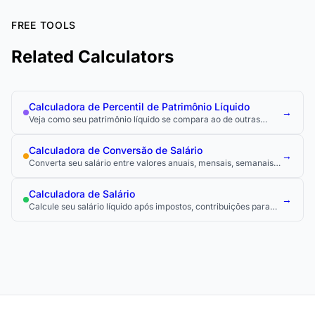
FREE TOOLS
Related Calculators
Calculadora de Percentil de Patrimônio Líquido
→
Veja como seu patrimônio líquido se compara ao de outras
pessoas da sua idade usando dados oficiais de pesquisas de
riqueza.
Calculadora de Conversão de Salário
→
Converta seu salário entre valores anuais, mensais, semanais e
por hora para comparar ofertas de emprego e entender seu
pagamento real.
Calculadora de Salário
→
Calcule seu salário líquido após impostos, contribuições para
aposentadoria e outros descontos.