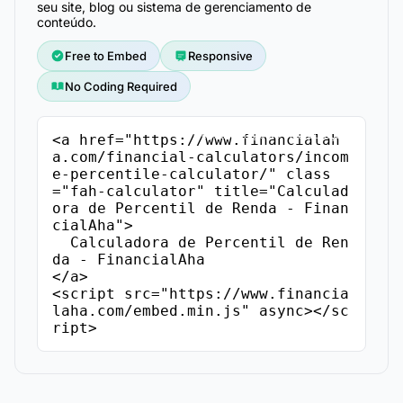
seu site, blog ou sistema de gerenciamento de
conteúdo.
Free to Embed
Responsive
No Coding Required
Copiar Código de Incorporação
<a href="https://www.financialah
a.com/financial-calculators/incom
e-percentile-calculator/" class
="fah-calculator" title="Calculad
ora de Percentil de Renda - Finan
cialAha">

  Calculadora de Percentil de Ren
da - FinancialAha

</a>

<script src="https://www.financia
laha.com/embed.min.js" async></sc
ript>