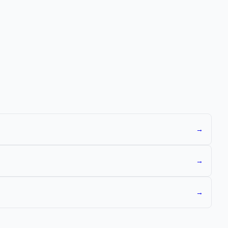
→
→
→