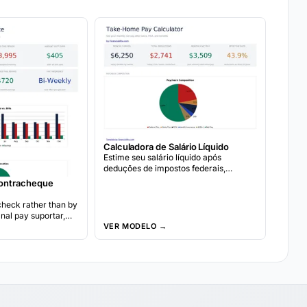
Calculadora de Salário Líquido
Estime seu salário líquido após
deduções de impostos federais,
estaduais e folha de pagamento. Digite
ontracheque
o salário bruto e detalhes de retenção
para ver o valor líquido.
heck rather than by
al pay suportar,
os for cada
VER MODELO →
ree-paycheck mês
emanal earners.