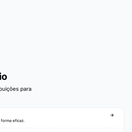
io
ibuições para
forma eficaz.