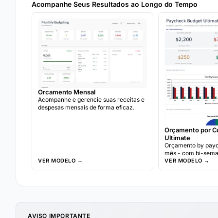
Acompanhe Seus Resultados ao Longo do Tempo
Orcamento Mensal
Acompanhe e gerencie suas receitas e
despesas mensais de forma eficaz.
Orçamento por C
Ultimate
Orçamento by payc
mês - com bi-seman
VER MODELO →
separado orçament
VER MODELO →
paycheck, e um th
rastreador for bi-s
AVISO IMPORTANTE