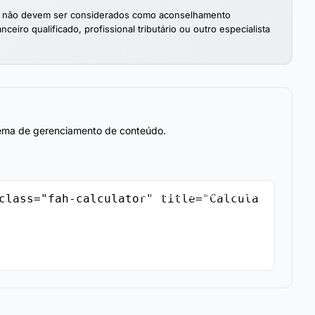
as e não devem ser considerados como aconselhamento
ceiro qualificado, profissional tributário ou outro especialista
stema de gerenciamento de conteúdo.
Copiar Código de Incorporação
class="fah-calculator" title="Calcula