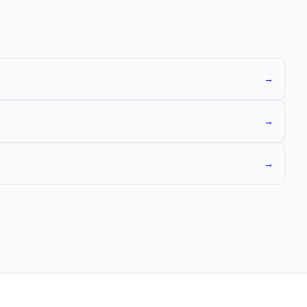
→
→
→