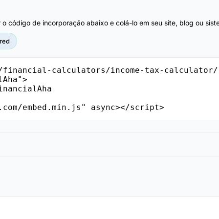
r o código de incorporação abaixo e colá-lo em seu site, blog ou si
red
/financial-calculators/income-tax-calculator/
Aha">

.com/embed.min.js" async></script>