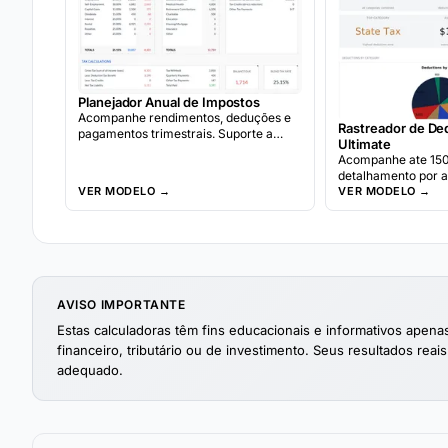
Planejador Anual de Impostos
Acompanhe rendimentos, deduções e
Rastreador de De
pagamentos trimestrais. Suporte a
Ultimate
múltiplas moedas e checklist de
Acompanhe ate 15
documentos incluídos.
detalhamento por 
VER MODELO →
trimestrais e uma 
VER MODELO →
impacto tributario.
AVISO IMPORTANTE
Estas calculadoras têm fins educacionais e informativos ape
financeiro, tributário ou de investimento. Seus resultados reais
adequado.