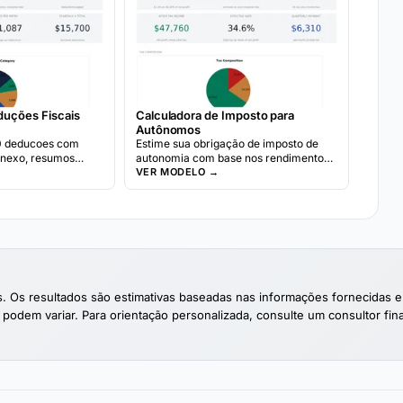
Calculadora de Imposto para
duções Fiscais
Autônomos
Estime sua obrigação de imposto de
0 deducoes com
autonomia com base nos rendimentos
anexo, resumos
líquidos. Calcule os impostos de
calculadora de
VER MODELO →
Previdência Social e Medicare para
indivíduos autônomos.
nas. Os resultados são estimativas baseadas nas informações fornecid
 podem variar. Para orientação personalizada, consulte um consultor finan