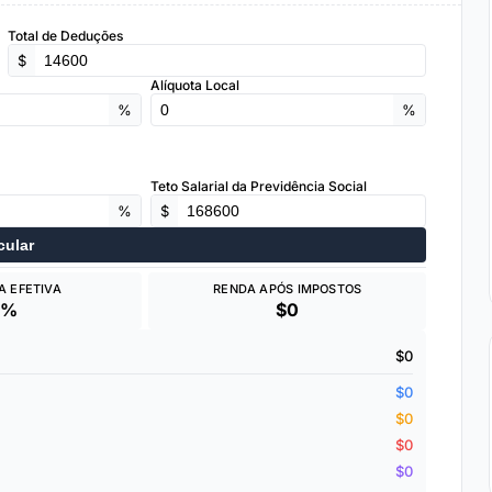
Total de Deduções
$
Alíquota Local
%
%
Teto Salarial da Previdência Social
%
$
cular
A EFETIVA
RENDA APÓS IMPOSTOS
0%
$0
$0
$0
$0
$0
$0