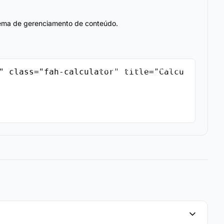
stema de gerenciamento de conteúdo.
Copiar Código de Incorporação
" class="fah-calculator" title="Calcu