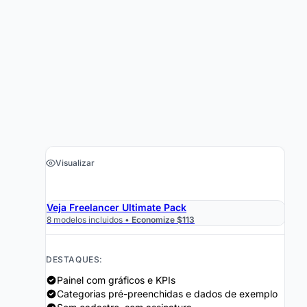
Visualizar
›
Obter a Planilha $19
Veja Freelancer Ultimate Pack
8 modelos incluidos •
Economize $113
DESTAQUES:
Painel com gráficos e KPIs
Categorias pré-preenchidas e dados de exemplo