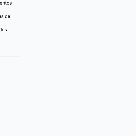
mentos
as de
ados