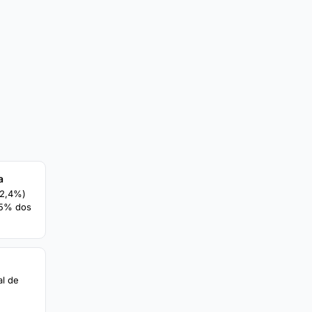
a
12,4%)
35% dos
al de