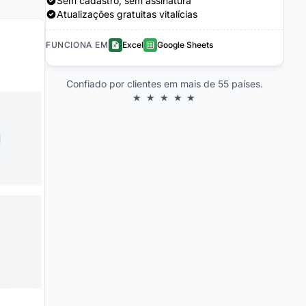
Sem cadastro, sem assinatura
Atualizações gratuitas vitalícias
FUNCIONA EM
Excel
Google Sheets
Confiado por clientes em mais de 55 países.
★ ★ ★ ★ ★