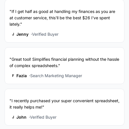
"If I get half as good at handling my finances as you are
at customer service, this'll be the best $26 I've spent
lately."
Jenny
Verified Buyer
J
"Great tool! Simplifies financial planning without the hassle
of complex spreadsheets."
Fazia
Search Marketing Manager
F
"I recently purchased your super convenient spreadsheet,
it really helps me!"
John
Verified Buyer
J