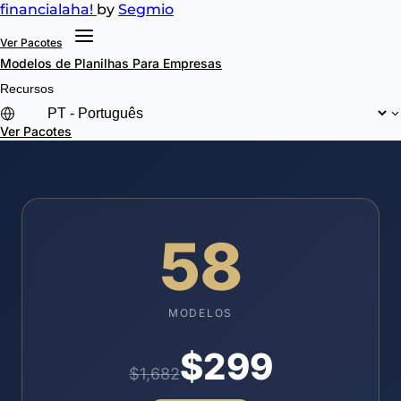
financial
aha!
by
Segmio
Ver Pacotes
Modelos de Planilhas
Para Empresas
Recursos
Ver Pacotes
58
MODELOS
$299
$1,682