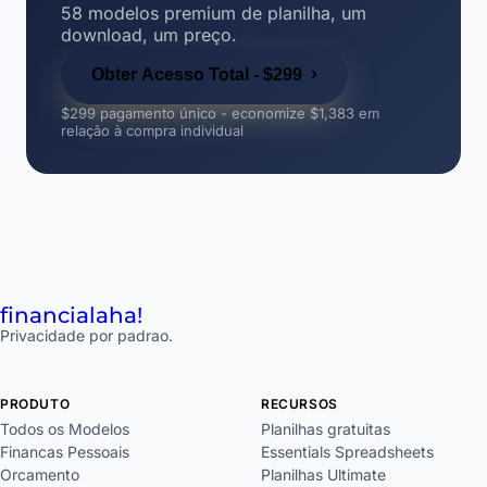
58 modelos premium de planilha, um
download, um preço.
›
Obter Acesso Total - $299
$299 pagamento único - economize $1,383 em
relação à compra individual
financial
aha!
Privacidade por padrao.
PRODUTO
RECURSOS
Todos os Modelos
Planilhas gratuitas
Financas Pessoais
Essentials Spreadsheets
Orcamento
Planilhas Ultimate