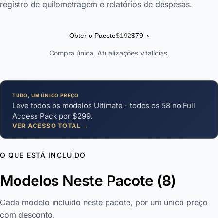
registro de quilometragem e relatórios de despesas.
›
Obter o Pacote
$192
$79
Compra única. Atualizações vitalícias.
TUDO, UM ÚNICO PREÇO
Leve todos os modelos Ultimate - todos os 58 no Full
Access Pack por $299.
VER ACESSO TOTAL →
O QUE ESTÁ INCLUÍDO
Modelos Neste Pacote (8)
Cada modelo incluído neste pacote, por um único preço
com desconto.