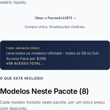
salário líquido.
›
Obter o Pacote
$182
$79
Compra única. Atualizações vitalícias.
TUDO, UM ÚNICO PREÇO
Leve todos os modelos Ultimate - todos os 58 no Full
Access Pack por $299.
VER ACESSO TOTAL →
O QUE ESTÁ INCLUÍDO
Modelos Neste Pacote (8)
Cada modelo incluído neste pacote, por um único preço
com desconto.