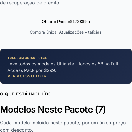
de recuperação de crédito.
›
Obter o Pacote
$173
$69
Compra única. Atualizações vitalícias.
TUDO, UM ÚNICO PREÇO
Leve todos os modelos Ultimate - todos os 58 no Full
Access Pack por $299.
VER ACESSO TOTAL →
O QUE ESTÁ INCLUÍDO
Modelos Neste Pacote (7)
Cada modelo incluído neste pacote, por um único preço
com desconto.