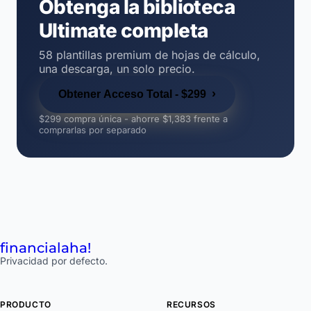
Obtenga la biblioteca
Ultimate completa
58 plantillas premium de hojas de cálculo,
una descarga, un solo precio.
›
Obtener Acceso Total - $299
$299 compra única - ahorre $1,383 frente a
comprarlas por separado
financial
aha!
Privacidad por defecto.
PRODUCTO
RECURSOS