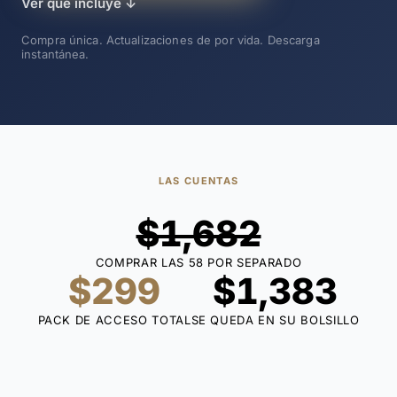
Ver qué incluye
↓
Compra única. Actualizaciones de por vida. Descarga
instantánea.
LAS CUENTAS
$1,682
COMPRAR LAS 58 POR SEPARADO
$299
$1,383
PACK DE ACCESO TOTAL
SE QUEDA EN SU BOLSILLO