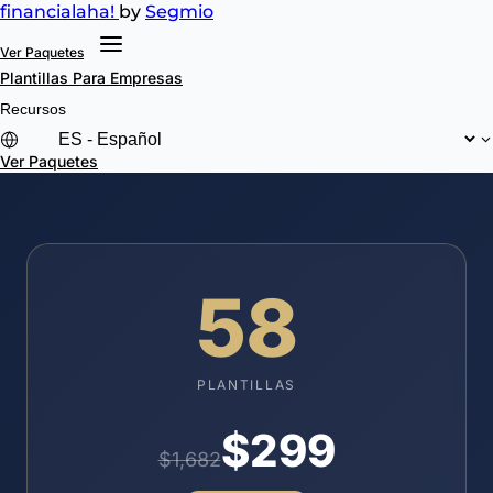
financial
aha!
by
Segmio
Ver Paquetes
Plantillas
Para Empresas
Recursos
Ver Paquetes
58
PLANTILLAS
$299
$1,682