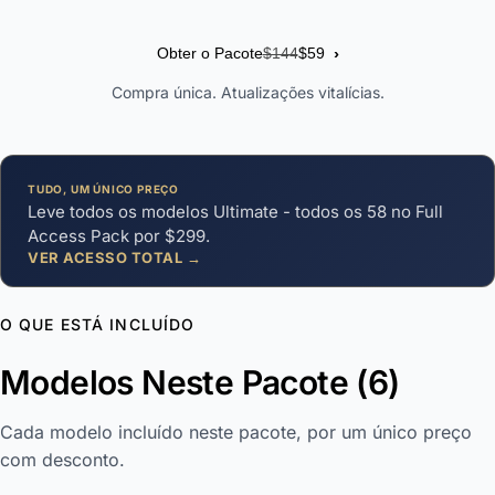
›
Obter o Pacote
$144
$59
Compra única. Atualizações vitalícias.
TUDO, UM ÚNICO PREÇO
Leve todos os modelos Ultimate - todos os 58 no Full
Access Pack por $299.
VER ACESSO TOTAL →
O QUE ESTÁ INCLUÍDO
Modelos Neste Pacote (6)
Cada modelo incluído neste pacote, por um único preço
com desconto.