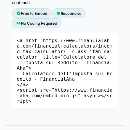
contenuti.
Free to Embed
Responsive
No Coding Required
Copia il Codice di Incorporamento
<a href="https://www.financialah
a.com/financial-calculators/incom
e-tax-calculator/" class="fah-cal
culator" title="Calcolatore del
l'Imposta sul Reddito - Financial
Aha">

  Calcolatore dell'Imposta sul Re
ddito - FinancialAha

</a>

<script src="https://www.financia
laha.com/embed.min.js" async></sc
ript>