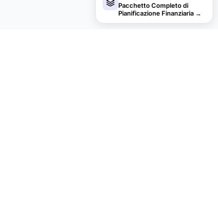
Pacchetto Completo di
Pianificazione Finanziaria
→
financial
aha!
Privacy di default.
PRODOTTO
RISORSE
Tutti i Modelli
Fogli gratuiti
Finanze Personali
Essentials Spreadsheets
Budget
Fogli Ultimate
Pensione
Calcolatori Finanziari
Pacchetti
Formule Google Sheets
Bundle Guides
Glossario