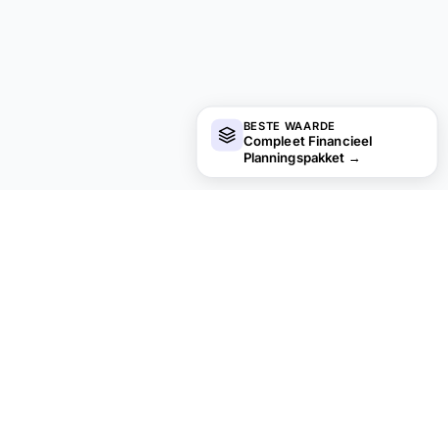
BESTE WAARDE
Compleet Financieel
Planningspakket
→
financial
aha!
Privacy standaard.
PRODUCT
BRONNEN