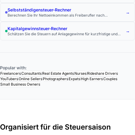
Bundes-, Landes- und lokalen Steuersätzen.
Selbstständigensteuer-Rechner
→
Berechnen Sie Ihr Nettoeinkommen als Freiberufler nach
Selbstständigensteuer und Einkommensteuer.
Kapitalgewinnsteuer-Rechner
→
Schätzen Sie die Steuern auf Anlagegewinne für kurzfristige und
langfristige Gewinne.
Popular with:
Freelancers
Consultants
Real Estate Agents
Nurses
Rideshare Drivers
YouTubers
Online Sellers
Photographers
Expats
High Earners
Couples
Small Business Owners
Organisiert für die Steuersaison