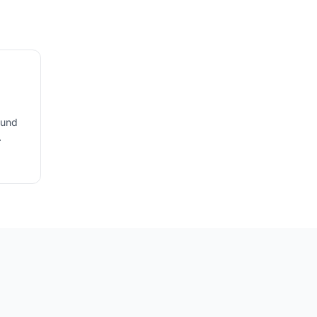
$29
 und