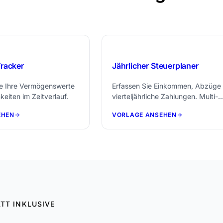
$29
racker
Jährlicher Steuerplaner
e Ihre Vermögenswerte
Erfassen Sie Einkommen, Abzüge
keiten im Zeitverlauf.
vierteljährliche Zahlungen. Multi-
Währungsunterstützung und
EHEN
VORLAGE ANSEHEN
Dokumenten-Checkliste inklusive.
TT INKLUSIVE