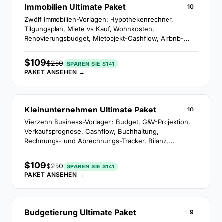
Immobilien Ultimate Paket
10
Zwölf Immobilien-Vorlagen: Hypothekenrechner,
Tilgungsplan, Miete vs Kauf, Wohnkosten,
Renovierungsbudget, Mietobjekt-Cashflow, Airbnb-
Tracker, Erschwinglichkeitsrechner, Refinanzierung,
Tilgung, Eigenheimkredit und Variabelzins-Hypotheken.
$109
$250
SPAREN SIE $141
PAKET ANSEHEN →
Kleinunternehmen Ultimate Paket
10
Vierzehn Business-Vorlagen: Budget, G&V-Projektion,
Verkaufsprognose, Cashflow, Buchhaltung,
Rechnungs- und Abrechnungs-Tracker, Bilanz,
Gewinnschwelle, Startkosten, Businessplan,
Forderungs-/Verbindlichkeits-Tracker und
$109
$250
SPAREN SIE $141
Projektbudget.
PAKET ANSEHEN →
Budgetierung Ultimate Paket
9