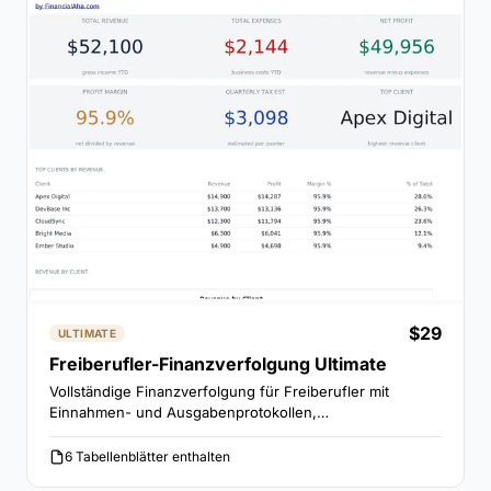
$29
ULTIMATE
Freiberufler-Finanzverfolgung Ultimate
Vollständige Finanzverfolgung für Freiberufler mit
Einnahmen- und Ausgabenprotokollen,
Kundenprofitabilitätsanalyse, vierteljährlichen
Steuervorauszahlungen und jährlicher Gewinn-und-
6 Tabellenblätter enthalten
Verlust-Rechnung.