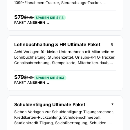
1099-Einnahmen-Tracker, Steuerabzugs-Tracker,
Selbstständigkeitssteuer, vierteljährlicher Steuertracker,
Kilometerprotokoll und Spesenabrechnungen.
$79
$192
SPAREN SIE $113
PAKET ANSEHEN →
Lohnbuchhaltung & HR Ultimate Paket
8
Acht Vorlagen für kleine Unternehmen mit Mitarbeitern:
Lohnbuchhaltung, Stundenzettel, Urlaubs-/PTO-Tracker,
Gehaltsabrechnung, Stempelkarte, Mitarbeiterurlaub,
Spesenerstattung und Nettogehaltsrechner.
$79
$182
SPAREN SIE $103
PAKET ANSEHEN →
Schuldentilgung Ultimate Paket
7
Sieben Vorlagen zur Schuldentilgung: Tilgungsrechner,
Kreditkarten-Rückzahlung, Schuldenschneeball,
Studienkredit-Tilgung, Saldoübertragung, Schulden-
Einkommens-Verhältnis und Kreditreparatur-Tracking.