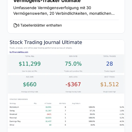
Vermögens-Tracker Ultimate
Umfassende Vermögensverfolgung mit 30
Vermögenswerten, 20 Verbindlichkeiten, monatlichen
Momentaufnahmen, Vermögensallokationszielen und
Jahresvergleich des Wachstums.
6 Tabellenblätter enthalten