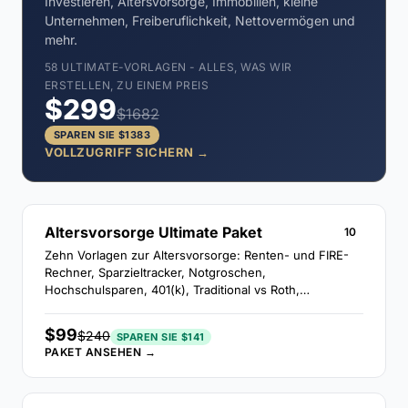
Investieren, Altersvorsorge, Immobilien, kleine
Unternehmen, Freiberuflichkeit, Nettovermögen und
mehr.
58 ULTIMATE-VORLAGEN - ALLES, WAS WIR
ERSTELLEN, ZU EINEM PREIS
$299
$1682
SPAREN SIE $1383
VOLLZUGRIFF SICHERN →
Altersvorsorge Ultimate Paket
10
Zehn Vorlagen zur Altersvorsorge: Renten- und FIRE-
Rechner, Sparzieltracker, Notgroschen,
Hochschulsparen, 401(k), Traditional vs Roth,
Zinseszins, Altersvorsorge-Sparen und
Rentenrechnung.
$99
$240
SPAREN SIE $141
PAKET ANSEHEN →