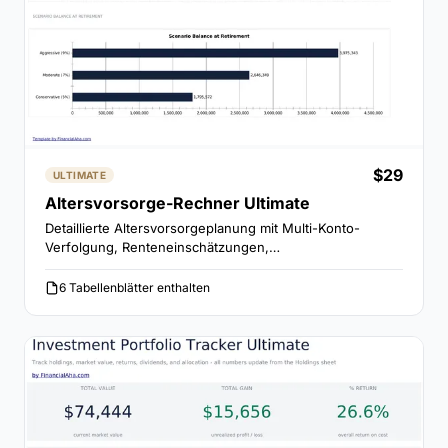
$29
ULTIMATE
Altersvorsorge-Rechner Ultimate
Detaillierte Altersvorsorgeplanung mit Multi-Konto-
Verfolgung, Renteneinschätzungen,
Entnahmemodellierung und 3-Szenarien-Vergleich für
konservative, moderate und aggressive Annahmen.
6 Tabellenblätter enthalten