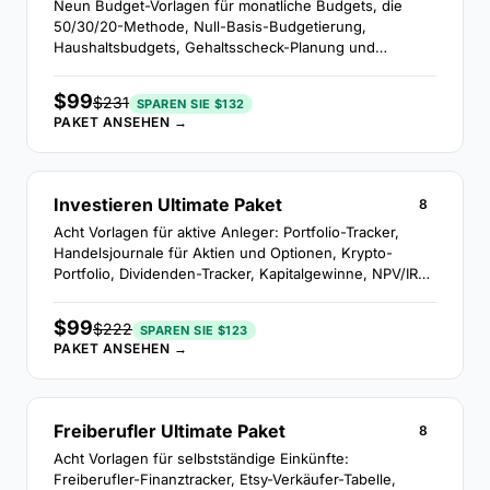
Neun Budget-Vorlagen für monatliche Budgets, die
50/30/20-Methode, Null-Basis-Budgetierung,
Haushaltsbudgets, Gehaltsscheck-Planung und
Ausgabenverfolgung.
$99
$231
SPAREN SIE $132
PAKET ANSEHEN →
Investieren Ultimate Paket
8
Acht Vorlagen für aktive Anleger: Portfolio-Tracker,
Handelsjournale für Aktien und Optionen, Krypto-
Portfolio, Dividenden-Tracker, Kapitalgewinne, NPV/IRR-
Analyse und ein ETF-Tracker.
$99
$222
SPAREN SIE $123
PAKET ANSEHEN →
Freiberufler Ultimate Paket
8
Acht Vorlagen für selbstständige Einkünfte:
Freiberufler-Finanztracker, Etsy-Verkäufer-Tabelle,