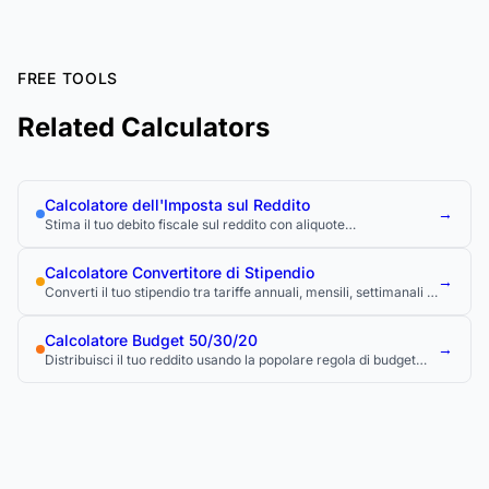
FREE TOOLS
Related Calculators
Calcolatore dell'Imposta sul Reddito
→
Stima il tuo debito fiscale sul reddito con aliquote
personalizzate federali, statali e locali.
Calcolatore Convertitore di Stipendio
→
Converti il tuo stipendio tra tariffe annuali, mensili, settimanali e
orarie per confrontare le offerte di lavoro e capire la tua vera
retribuzione.
Calcolatore Budget 50/30/20
→
Distribuisci il tuo reddito usando la popolare regola di budget
50/30/20.