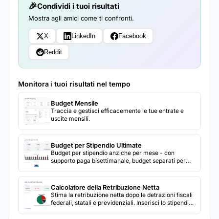
Condividi i tuoi risultati
Mostra agli amici come ti confronti.
X
LinkedIn
Facebook
Reddit
Monitora i tuoi risultati nel tempo
Budget Mensile
Traccia e gestisci efficacemente le tue entrate e
uscite mensili.
Budget per Stipendio Ultimate
Budget per stipendio anziche per mese - con
supporto paga bisettimanale, budget separati per
ogni stipendio e tracker del mese con tre stipendi.
Calcolatore della Retribuzione Netta
Stima la retribuzione netta dopo le detrazioni fiscali
federali, statali e previdenziali. Inserisci lo stipendio
lordo e i dettagli delle ritenute per vedere l'importo
netto.