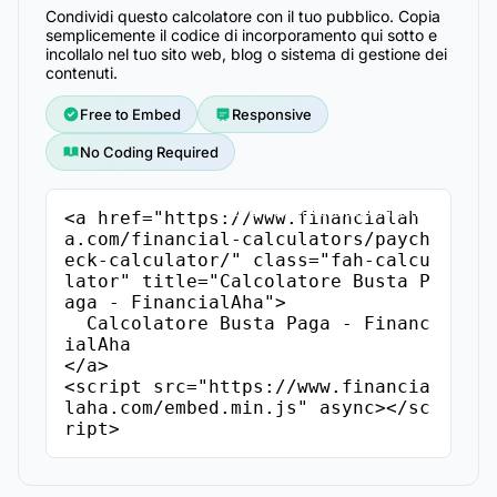
Condividi questo calcolatore con il tuo pubblico. Copia
semplicemente il codice di incorporamento qui sotto e
incollalo nel tuo sito web, blog o sistema di gestione dei
contenuti.
Free to Embed
Responsive
No Coding Required
Copia il Codice di Incorporamento
<a href="https://www.financialah
a.com/financial-calculators/paych
eck-calculator/" class="fah-calcu
lator" title="Calcolatore Busta P
aga - FinancialAha">

  Calcolatore Busta Paga - Financ
ialAha

</a>

<script src="https://www.financia
laha.com/embed.min.js" async></sc
ript>