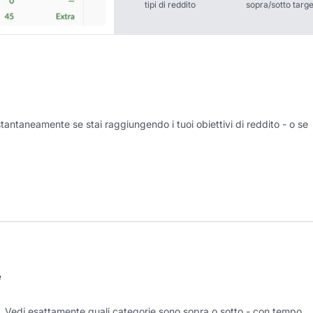
tipi di reddito
sopra/sotto targe
istantaneamente se stai raggiungendo i tuoi obiettivi di reddito - o se
e
t. Vedi esattamente quali categorie sono sopra o sotto - con tempo