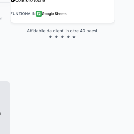
Controllo totale
FUNZIONA IN
Google Sheets
ti
Affidabile da clienti in oltre 40 paesi.
★ ★ ★ ★ ★
i