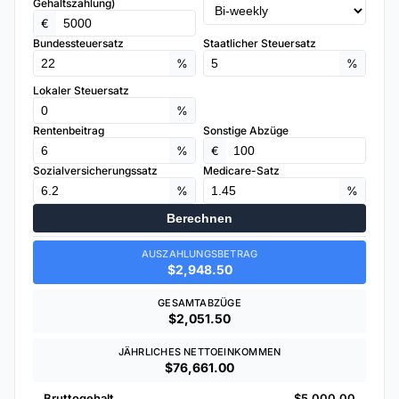
Gehaltszahlung)
€
Bundessteuersatz
Staatlicher Steuersatz
%
%
Lokaler Steuersatz
%
Rentenbeitrag
Sonstige Abzüge
%
€
Sozialversicherungssatz
Medicare-Satz
%
%
Berechnen
AUSZAHLUNGSBETRAG
$2,948.50
GESAMTABZÜGE
$2,051.50
JÄHRLICHES NETTOEINKOMMEN
$76,661.00
Bruttogehalt
$5,000.00