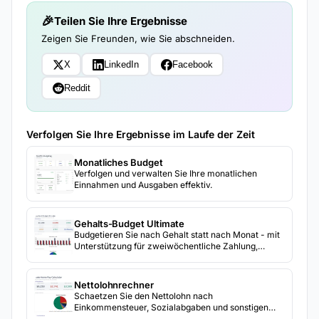
Teilen Sie Ihre Ergebnisse
Zeigen Sie Freunden, wie Sie abschneiden.
X
LinkedIn
Facebook
Reddit
Verfolgen Sie Ihre Ergebnisse im Laufe der Zeit
Monatliches Budget
Verfolgen und verwalten Sie Ihre monatlichen
Einnahmen und Ausgaben effektiv.
Gehalts-Budget Ultimate
Budgetieren Sie nach Gehalt statt nach Monat - mit
Unterstützung für zweiwöchentliche Zahlung,
separate Budgets für jedes Gehalt und einen Drei-
Gehalts-Monat-Tracker für zweiwöchentliche
Empfänger.
Nettolohnrechner
Schaetzen Sie den Nettolohn nach
Einkommensteuer, Sozialabgaben und sonstigen
Abzuegen. Geben Sie das Bruttogehalt und