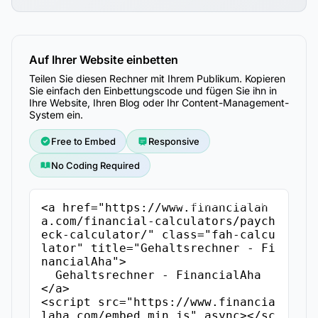
Auf Ihrer Website einbetten
Teilen Sie diesen Rechner mit Ihrem Publikum. Kopieren
Sie einfach den Einbettungscode und fügen Sie ihn in
Ihre Website, Ihren Blog oder Ihr Content-Management-
System ein.
Free to Embed
Responsive
No Coding Required
Einbettungscode kopieren
<a href="https://www.financialah
a.com/financial-calculators/paych
eck-calculator/" class="fah-calcu
lator" title="Gehaltsrechner - Fi
nancialAha">

  Gehaltsrechner - FinancialAha

</a>

<script src="https://www.financia
laha.com/embed.min.js" async></sc