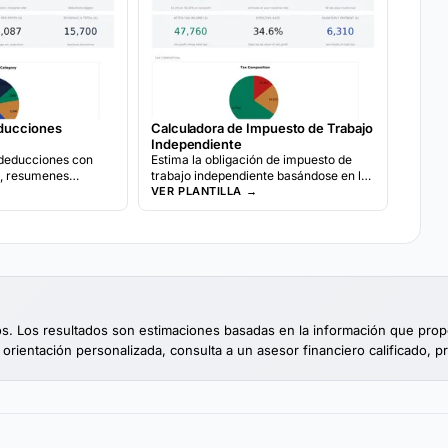
Calculadora de Impuesto de Trabajo
educciones
Independiente
Estima la obligación de impuesto de
 deducciones con
trabajo independiente basándose en los
o, resumenes
ingresos netos. Calcula los impuestos
calculadora de
VER PLANTILLA →
de Seguro Social y Medicare para
trabajadores independientes.
vos. Los resultados son estimaciones basadas en la información que pro
 orientación personalizada, consulta a un asesor financiero calificado, p