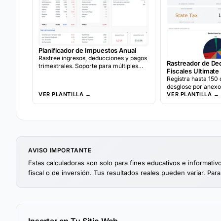
Planificador de Impuestos Anual
Rastree ingresos, deducciones y pagos
Rastreador de D
trimestrales. Soporte para múltiples
Fiscales Ultimate
monedas y lista de verificación de
Registra hasta 150
documentos incluidos.
desglose por anex
VER PLANTILLA →
trimestrales y una 
VER PLANTILLA →
impacto fiscal.
AVISO IMPORTANTE
Estas calculadoras son solo para fines educativos e informati
fiscal o de inversión. Tus resultados reales pueden variar. Para