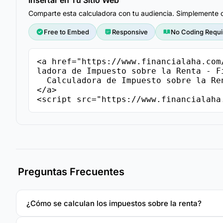
Insertar en Tu Sitio Web
Comparte esta calculadora con tu audiencia. Simplemente co
Free to Embed
Responsive
No Coding Requi
<a href="https://www.financialaha.com
ladora de Impuesto sobre la Renta - Fi
  Calculadora de Impuesto sobre la Renta - FinancialAha

</a>

<script src="https://www.financialaha
Preguntas Frecuentes
¿Cómo se calculan los impuestos sobre la renta?