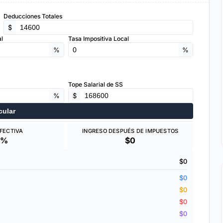
Deducciones Totales
$
al
Tasa Impositiva Local
%
%
Tope Salarial de SS
%
$
cular
FECTIVA
INGRESO DESPUÉS DE IMPUESTOS
0%
$0
$0
$0
$0
$0
$0