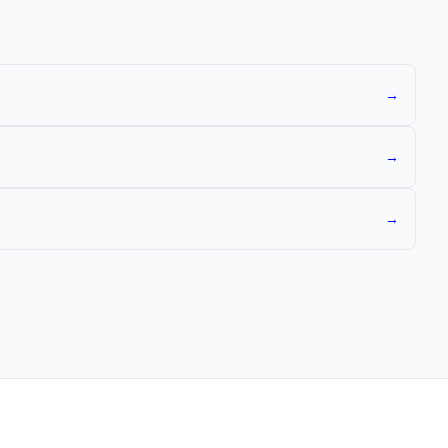
→
→
→