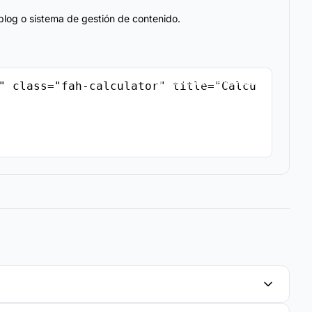
blog o sistema de gestión de contenido.
Copiar Código de Inserción
" class="fah-calculator" title="Calcu