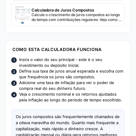
de cenários for conservative, moderate, e
aggressive assumptions.
Calculadora de Juros Compostos
Calcule o crescimento de juros compostos ao longo
do tempo com contribuições regulares. Veja como o
capital inicial, a taxa de juros e a frequência de
capitalização afetam os retornos totais.
COMO ESTA CALCULADORA FUNCIONA
Insira o valor do seu principal - este é o seu
investimento ou depósito inicial.
Defina sua taxa de juros anual esperada e escolha com
que frequência os juros são compostos.
Adicione uma taxa de inflação para ver o poder de
compra real do seu dinheiro futuro.
Veja o crescimento nominal e os retornos ajustados
pela inflação ao longo do período de tempo escolhido.
Os juros compostos são frequentemente chamados de
a oitava maravilha do mundo. Quanto mais frequente a
capitalização, mais rápido o dinheiro cresce. A
capitalização mensal ou diária gera retornos melhores