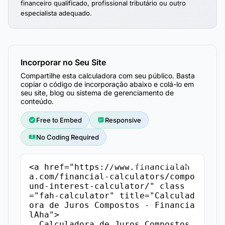
financeiro qualificado, profissional tributário ou outro
especialista adequado.
Incorporar no Seu Site
Compartilhe esta calculadora com seu público. Basta
copiar o código de incorporação abaixo e colá-lo em
seu site, blog ou sistema de gerenciamento de
conteúdo.
Free to Embed
Responsive
No Coding Required
Copiar Código de Incorporação
<a href="https://www.financialah
a.com/financial-calculators/compo
und-interest-calculator/" class
="fah-calculator" title="Calculad
ora de Juros Compostos - Financia
lAha">

  Calculadora de Juros Compostos 