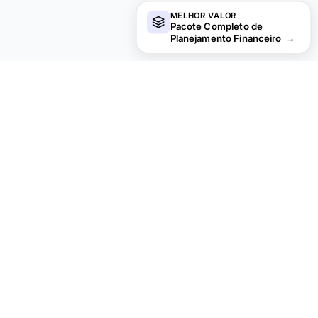
MELHOR VALOR
Pacote Completo de
Planejamento Financeiro
→
financial
aha!
Privacidade por padrao.
PRODUTO
RECURSOS
Todos os Modelos
Planilhas gratuitas
Financas Pessoais
Essentials Spreadsheets
Orcamento
Planilhas Ultimate