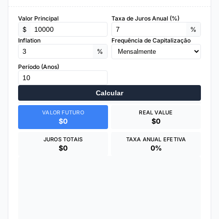
Valor Principal
Taxa de Juros Anual (%)
$
%
Inflation
Frequência de Capitalização
%
Período (Anos)
Calcular
VALOR FUTURO
REAL VALUE
$0
$0
JUROS TOTAIS
TAXA ANUAL EFETIVA
$0
0%