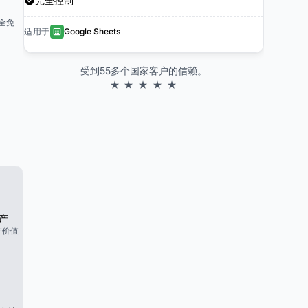
完全控制
全免
适用于
Google Sheets
受到55多个国家客户的信赖。
★ ★ ★ ★ ★
产
产价值