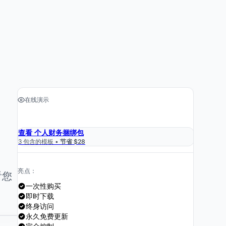
在线演示
›
获取电子表格 $29
查看 个人财务捆绑包
3 包含的模板 •
节省 $28
亮点：
看您
一次性购买
即时下载
终身访问
永久免费更新