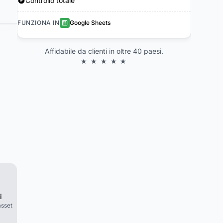
Controllo totale
FUNZIONA IN
Google Sheets
Affidabile da clienti in oltre 40 paesi.
★ ★ ★ ★ ★
i
 asset