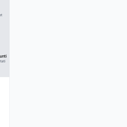
et
unti
tati