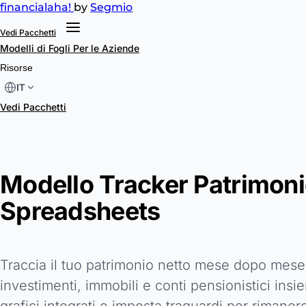
financial
aha!
by
Segmio
Vedi Pacchetti
Modelli di Fogli
Per le Aziende
Risorse
IT
Vedi Pacchetti
Modello Tracker Patrimoni
Spreadsheets
Traccia il tuo patrimonio netto mese dopo mese 
investimenti, immobili e conti pensionistici insie
grafici integrati e imposta traguardi per rimaner