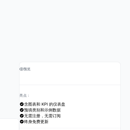
预览
›
获取电子表格 $19
亮点：
含图表和 KPI 的仪表盘
预填类别和示例数据
无需注册，无需订阅
终身免费更新