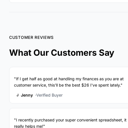
CUSTOMER REVIEWS
What Our Customers Say
"If I get half as good at handling my finances as you are at
customer service, this'll be the best $26 I've spent lately."
Jenny
Verified Buyer
J
"I recently purchased your super convenient spreadsheet, it
really helps me!"