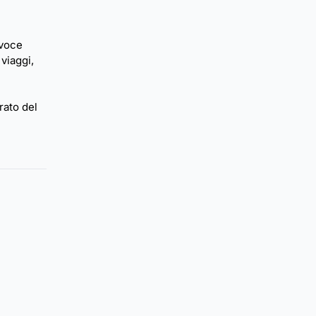
 voce
viaggi,
rato del