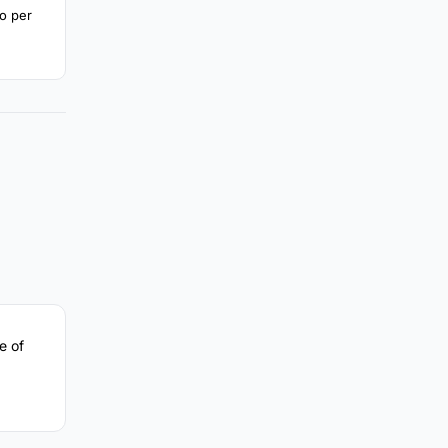
ro per
e of