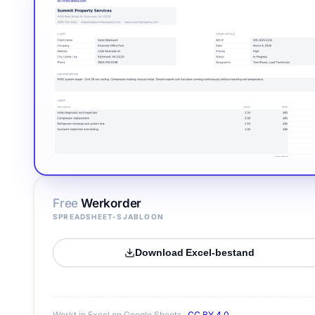
Free
Werkorder
SPREADSHEET-SJABLOON
Download Excel-bestand
Werkt in Excel en Google Sheets ·
CC BY 4.0