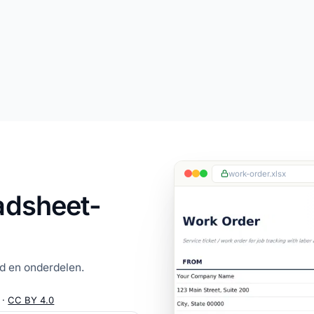
work-order.xlsx
adsheet-
id en onderdelen.
 ·
CC BY 4.0