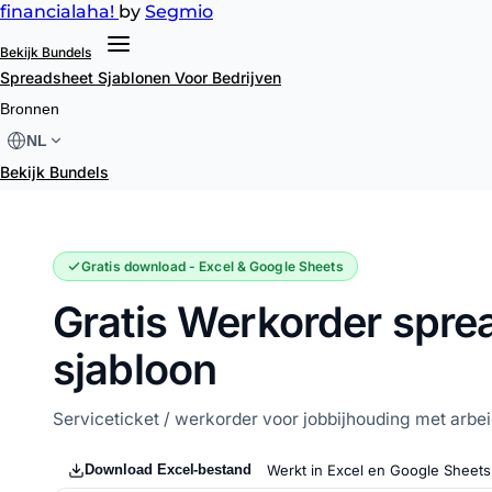
financial
aha!
by
Segmio
Bekijk Bundels
Spreadsheet Sjablonen
Voor Bedrijven
Werkorder
Bronnen
NL
Bekijk Bundels
Gratis download - Excel & Google Sheets
Gratis Werkorder spre
sjabloon
Serviceticket / werkorder voor jobbijhouding met arbe
Download Excel-bestand
Werkt in Excel en Google Sheets