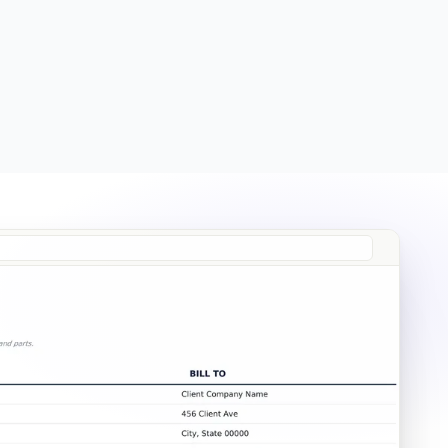
Free
Free
Essentials
$19