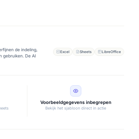
fijnen de indeling,
Excel
Sheets
LibreOffice
en gebruiken. De AI
Voorbeeldgegevens inbegrepen
heets
Bekijk het sjabloon direct in actie