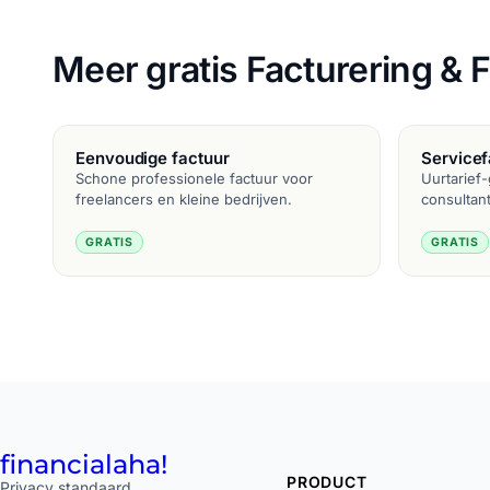
Meer gratis Facturering & F
Eenvoudige factuur
Servicef
Schone professionele factuur voor
Uurtarief
freelancers en kleine bedrijven.
consultan
GRATIS
GRATIS
financial
aha!
PRODUCT
Privacy standaard.